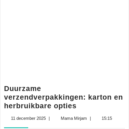
Duurzame
verzendverpakkingen: karton en
Duurzame
herbruikbare opties
verzendverpa
11
Mama
11 december 2025
|
Mama Mirjam
|
15:15
karton
december
Mirjam