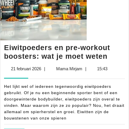
Eiwitpoeders en pre-workout
Eiwit
boosters: wat je moet weten
en
21
Mama
21 februari 2026
|
Mama Mirjam
|
15:43
pre-
februari
Mirjam
worko
2026
Het lijkt wel of iedereen tegenwoordig eiwitpoeders
boost
gebruikt. Of je nu een beginnende sporter bent of een
wat
doorgewinterde bodybuilder, eiwitpoeders zijn overal te
vinden. Maar waarom zijn ze zo populair? Nou, het draait
je
allemaal om spierherstel en groei. Eiwitten zijn de
moet
bouwstenen van onze spieren
weten