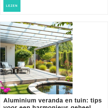
LEZEN
LEZEN
Aluminium veranda en tuin: tips
Alum
voor een harmonieus geheel