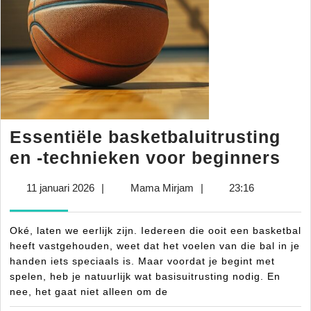
Essentiële basketbaluitrusting
Ess
en -technieken voor beginners
bas
11
Mama
11 januari 2026
|
Mama Mirjam
|
23:16
en
januari
Mirjam
-
2026
Oké, laten we eerlijk zijn. Iedereen die ooit een basketbal
tec
heeft vastgehouden, weet dat het voelen van die bal in je
voo
handen iets speciaals is. Maar voordat je begint met
spelen, heb je natuurlijk wat basisuitrusting nodig. En
beg
nee, het gaat niet alleen om de