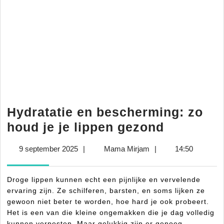
Hydratatie en bescherming: zo
Hydratati
houd je je lippen gezond
en
9
Mama
9 september 2025
|
Mama Mirjam
|
14:50
bescherm
september
Mirjam
zo
2025
Droge lippen kunnen echt een pijnlijke en vervelende
houd
ervaring zijn. Ze schilferen, barsten, en soms lijken ze
je
gewoon niet beter te worden, hoe hard je ook probeert.
Het is een van die kleine ongemakken die je dag volledig
je
kunnen verpesten. Maar gelukkig zijn er genoeg