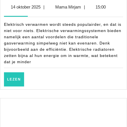
verwarmen:
14
Mama
14 oktober 2025
|
Mama Mirjam
|
15:00
efficiëntie,
oktober
Mirjam
gemak
2025
Elektrisch verwarmen wordt steeds populairder, en dat is
en
niet voor niets. Elektrische verwarmingssystemen bieden
duurzaamheid
namelijk een aantal voordelen die traditionele
gasverwarming simpelweg niet kan evenaren. Denk
thuis
bijvoorbeeld aan de efficiëntie. Elektrische radiatoren
zetten bijna al hun energie om in warmte, wat betekent
dat je minder
LEZEN
LEZEN