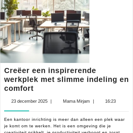
Creëer een inspirerende
werkplek met slimme indeling en
Creëer
comfort
een
23
Mama
23 december 2025
|
Mama Mirjam
|
16:23
inspirerende
december
Mirjam
werkplek
2025
Een kantoor inrichting is meer dan alleen een plek waar
met
je komt om te werken. Het is een omgeving die je
slimme
creativiteit prikkelt, je productiviteit verhoogt en zorgt