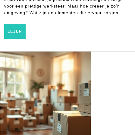
voor een prettige werksfeer. Maar hoe creëer je zo’n
indeling
omgeving? Wat zijn de elementen die ervoor zorgen
en
comfort
LEZEN
LEZEN