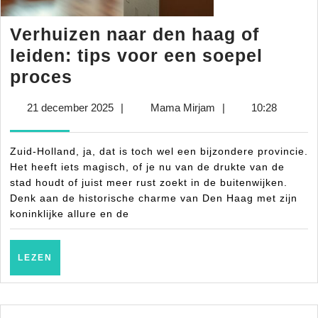
Verhuizen naar den haag of
leiden: tips voor een soepel
Verhuizen
proces
naar
21
Mama
21 december 2025
|
Mama Mirjam
|
10:28
den
december
Mirjam
haag
2025
Zuid-Holland, ja, dat is toch wel een bijzondere provincie.
of
Het heeft iets magisch, of je nu van de drukte van de
leiden:
stad houdt of juist meer rust zoekt in de buitenwijken.
Denk aan de historische charme van Den Haag met zijn
tips
koninklijke allure en de
voor
een
LEZEN
LEZEN
soepel
proces