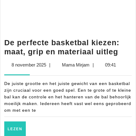
De perfecte basketbal kiezen:
De
maat, grip en materiaal uitleg
perf
8
Mama
8 november 2025
|
Mama Mirjam
|
09:41
bask
november
Mirjam
kiez
2025
De juiste grootte en het juiste gewicht van een basketbal
maat
zijn cruciaal voor een goed spel. Een te grote of te kleine
grip
bal kan de controle en het hanteren van de bal behoorlijk
moeilijk maken. Iedereen heeft vast wel eens geprobeerd
en
om met een te
mate
uitle
LEZEN
LEZEN