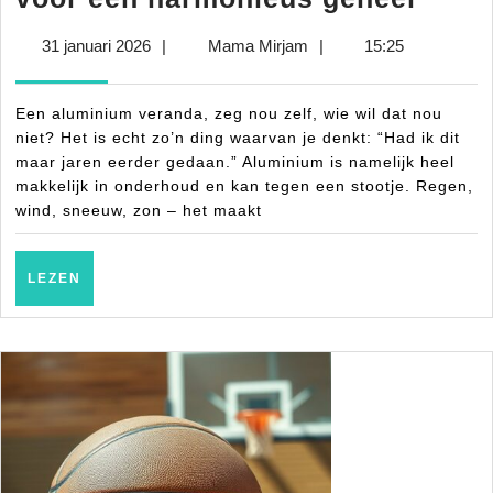
vera
31
Mama
31 januari 2026
|
Mama Mirjam
|
15:25
en
januari
Mirjam
tuin:
2026
Een aluminium veranda, zeg nou zelf, wie wil dat nou
tips
niet? Het is echt zo’n ding waarvan je denkt: “Had ik dit
voor
maar jaren eerder gedaan.” Aluminium is namelijk heel
makkelijk in onderhoud en kan tegen een stootje. Regen,
een
wind, sneeuw, zon – het maakt
harm
gehee
LEZEN
LEZEN