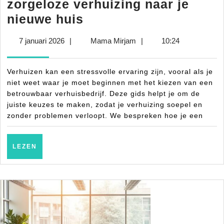
zorgeloze verhuizing naar je
De
nieuwe huis
beste
7
Mama
7 januari 2026
|
Mama Mirjam
|
10:24
tips
januari
Mirjam
voor
2026
Verhuizen kan een stressvolle ervaring zijn, vooral als je
een
niet weet waar je moet beginnen met het kiezen van een
zorgeloze
betrouwbaar verhuisbedrijf. Deze gids helpt je om de
juiste keuzes te maken, zodat je verhuizing soepel en
verhuizing
zonder problemen verloopt. We bespreken hoe je een
naar
je
LEZEN
LEZEN
nieuwe
huis