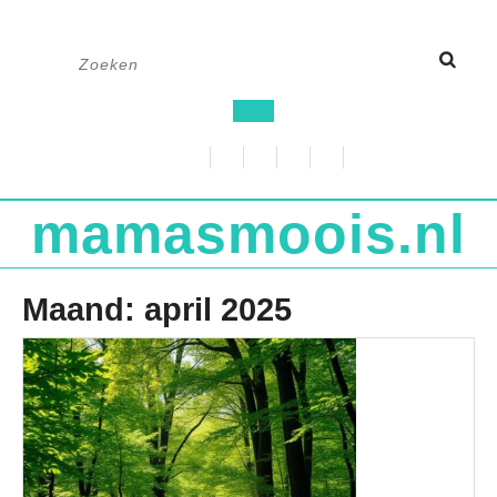
Ga
Zoek
naar
naar:
de
Open
inhoud
knop
mamasmoois.nl
Maand:
april 2025