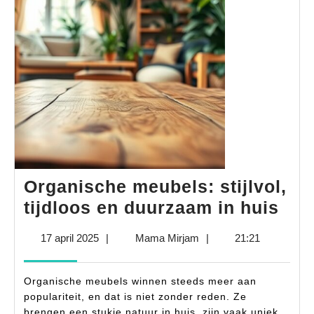
Organische meubels: stijlvol,
Org
tijdloos en duurzaam in huis
meu
17
Mama
17 april 2025
|
Mama Mirjam
|
21:21
stij
april
Mirjam
tijd
2025
Organische meubels winnen steeds meer aan
en
populariteit, en dat is niet zonder reden. Ze
duu
brengen een stukje natuur in huis, zijn vaak uniek