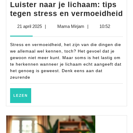
Luister naar je lichaam: tips
Lu
tegen stress en vermoeidheid
na
21
Mama
21 april 2025
|
Mama Mirjam
|
10:52
je
april
Mirjam
li
2025
Stress en vermoeidheid, het zijn van die dingen die
ti
we allemaal wel kennen, toch? Het gevoel dat je
te
gewoon niet meer kunt. Maar soms is het lastig om
te herkennen wanneer je lichaam echt aangeeft dat
st
het genoeg is geweest. Denk eens aan dat
en
zeurende
ve
LEZEN
LEZEN