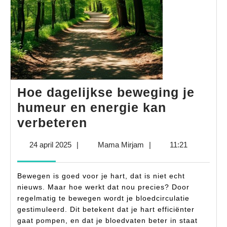
Hoe dagelijkse beweging je
humeur en energie kan
Hoe
verbeteren
dagelijkse
24
Mama
24 april 2025
|
Mama Mirjam
|
11:21
beweging
april
Mirjam
je
2025
Bewegen is goed voor je hart, dat is niet echt
humeur
nieuws. Maar hoe werkt dat nou precies? Door
en
regelmatig te bewegen wordt je bloedcirculatie
gestimuleerd. Dit betekent dat je hart efficiënter
energie
gaat pompen, en dat je bloedvaten beter in staat