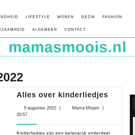
ONDHEID
LIFESTYLE
WONEN
GEZIN
FASHION
RZAAMHEID
ALGEMEEN
CONTACT
mamasmoois.nl
2022
Alles
Alles over kinderliedjes
over
9
Mama
9 augustus 2022
|
Mama Mirjam
|
kinderl
augustus
Mirjam
20:57
2022
Kinderliedjes zijn een belangrijk onderdeel