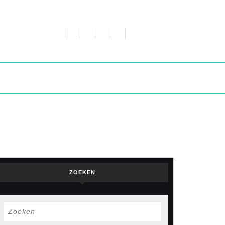
ZOEKEN
iedjes
Zoek
naar: