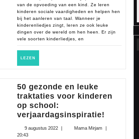
van de opvoeding van een kind. Ze leren
kinderen sociale vaardigheden en helpen hen
bij het aanleren van taal. Wanneer je
kinderenliedjes zingt, leren ze ook leuke
dingen over de wereld om hen heen. Er zijn
vele soorten kinderliedjes, en
LEZEN
LEZEN
50 gezonde en leuke
traktaties voor kinderen
op school:
50
verjaardagsinspiratie!
gezonde
9
Mama
9 augustus 2022
|
Mama Mirjam
|
en
augustus
Mirjam
20:43