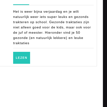
leuke
2022
traktatie
Het is weer bijna verjaardag en je wilt
voor
natuurlijk weer iets super leuks en gezonds
trakteren op school. Gezonde traktaties zijn
kinderen
niet alleen goed voor de kids, maar ook voor
op
de juf of meester. Hieronder vind je 50
school:
gezonde (en natuurlijk lekkere) en leuke
traktaties
verjaard
LEZEN
LEZEN