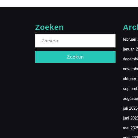
Zoeken
Arc
Zoek
februari
naar:
januari 
decembe
novembe
oktober
septemb
augustu
juli 2025
juni 202
mei 202
april 20