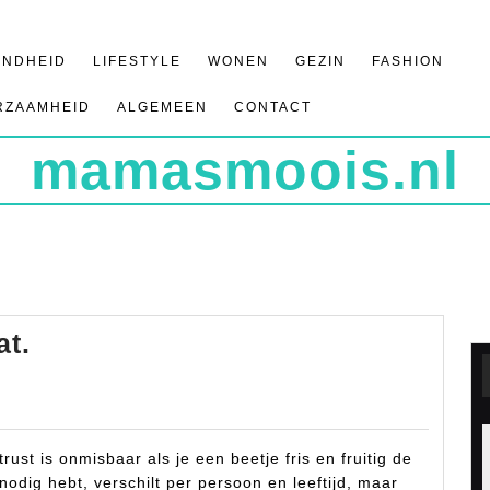
ONDHEID
LIFESTYLE
WONEN
GEZIN
FASHION
RZAAMHEID
ALGEMEEN
CONTACT
mamasmoois.nl
Beter
at.
slapen?
7
Zo
doe
ust is onmisbaar als je een beetje fris en fruitig de
je
odig hebt, verschilt per persoon en leeftijd, maar