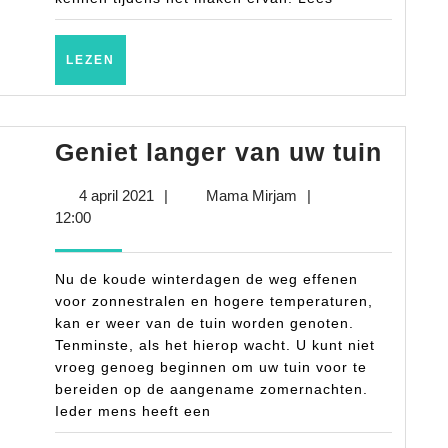
LEZEN
LEZEN
Geni
Geniet langer van uw tuin
lang
4
Mama
4 april 2021
|
Mama Mirjam
|
van
april
Mirjam
12:00
uw
2021
tuin
Nu de koude winterdagen de weg effenen
voor zonnestralen en hogere temperaturen,
kan er weer van de tuin worden genoten.
Tenminste, als het hierop wacht. U kunt niet
vroeg genoeg beginnen om uw tuin voor te
bereiden op de aangename zomernachten.
Ieder mens heeft een