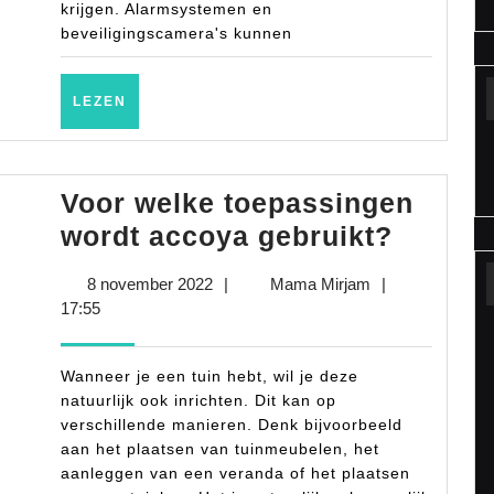
krijgen. Alarmsystemen en
beveiligingscamera's kunnen
LEZEN
LEZEN
Voor welke toepassingen
Voor
wordt accoya gebruikt?
welke
8
Mama
8 november 2022
|
Mama Mirjam
|
toepas
november
Mirjam
17:55
wordt
2022
accoya
Wanneer je een tuin hebt, wil je deze
gebrui
natuurlijk ook inrichten. Dit kan op
verschillende manieren. Denk bijvoorbeeld
aan het plaatsen van tuinmeubelen, het
aanleggen van een veranda of het plaatsen