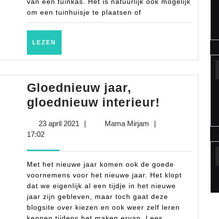
van een tuinkas. Het is natuurlijk ook mogelijk
om een tuinhuisje te plaatsen of
LEZEN
LEZEN
Gloednieuw jaar,
Gloednie
gloednieuw interieur!
jaar,
23
Mama
23 april 2021
|
Mama Mirjam
|
gloednie
april
Mirjam
17:02
interieur!
2021
Met het nieuwe jaar komen ook de goede
voornemens voor het nieuwe jaar. Het klopt
dat we eigenlijk al een tijdje in het nieuwe
jaar zijn gebleven, maar toch gaat deze
blogsite over kiezen en ook weer zelf leren
kennen tijdens het maken ervan. Lees