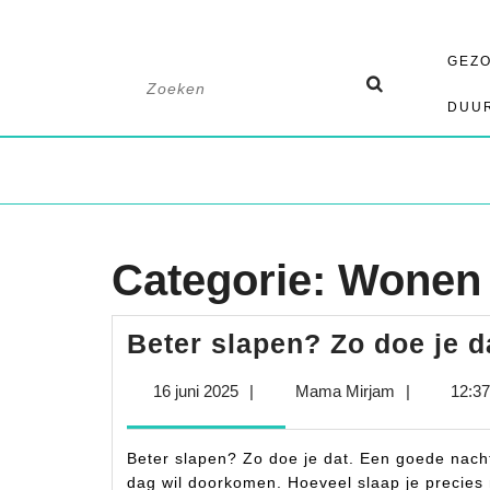
Ga
GEZ
naar
Zoek
de
naar:
DUU
inhoud
Categorie:
Wonen
Beter slapen? Zo doe je d
16
Mama
16 juni 2025
|
Mama Mirjam
|
12:3
juni
Mirjam
2025
Beter slapen? Zo doe je dat. Een goede nachtr
dag wil doorkomen. Hoeveel slaap je precies n