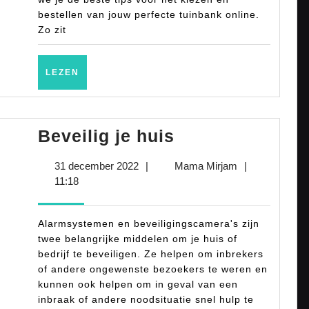
bestellen
bestellen van jouw perfecte tuinbank online.
van
Zo zit
jouw
perfecte
LEZEN
LEZEN
tuinbank
online!
Beveilig
Beveilig je huis
je
31
Mama
31 december 2022
|
Mama Mirjam
|
huis
december
Mirjam
11:18
2022
Alarmsystemen en beveiligingscamera's zijn
twee belangrijke middelen om je huis of
bedrijf te beveiligen. Ze helpen om inbrekers
of andere ongewenste bezoekers te weren en
kunnen ook helpen om in geval van een
inbraak of andere noodsituatie snel hulp te