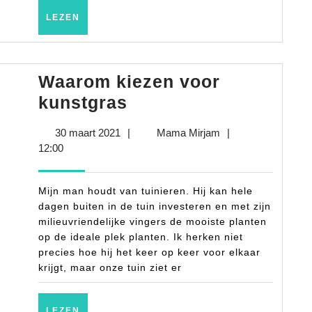
LEZEN
LEZEN
Waarom kiezen voor
Waarom
kunstgras
kiezen
30
Mama
30 maart 2021
|
Mama Mirjam
|
voor
maart
Mirjam
12:00
kunstgras
2021
Mijn man houdt van tuinieren. Hij kan hele
dagen buiten in de tuin investeren en met zijn
milieuvriendelijke vingers de mooiste planten
op de ideale plek planten. Ik herken niet
precies hoe hij het keer op keer voor elkaar
krijgt, maar onze tuin ziet er
LEZEN
LEZEN