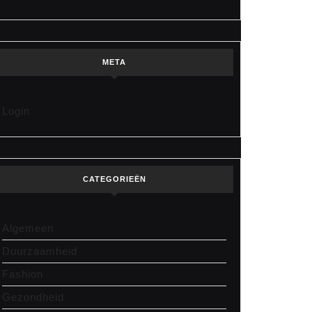
META
Login
CATEGORIEËN
singen
Algemeen
kt?
Duurzaamheid
Fashion
Gezondheid