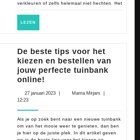
verkleuren of zelfs helemaal niet hechten. Het
LEZEN
LEZEN
De beste tips voor het
kiezen en bestellen van
jouw perfecte tuinbank
De
online!
beste
27
Mama
27 januari 2023
|
Mama Mirjam
|
tips
januari
Mirjam
12:23
voor
2023
het
Als je op zoek bent naar een nieuwe tuinbank
kiezen
om van het mooie weer te genieten, dan ben
je hier op de juiste plek. In dit artikel geven
en
we je de beste tips voor het kiezen en