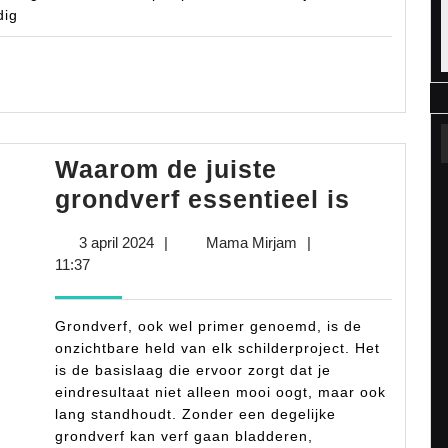
dat.
dig
Waarom de juiste
Waaro
grondverf essentieel is
de
3
Mama
3 april 2024
|
Mama Mirjam
|
juiste
april
Mirjam
11:37
grondve
2024
essenti
Grondverf, ook wel primer genoemd, is de
is
onzichtbare held van elk schilderproject. Het
is de basislaag die ervoor zorgt dat je
eindresultaat niet alleen mooi oogt, maar ook
lang standhoudt. Zonder een degelijke
grondverf kan verf gaan bladderen,