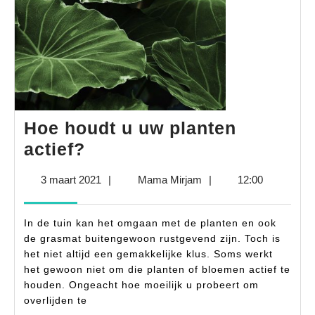
Hoe houdt u uw planten
Hoe
actief?
houdt
3
Mama
3 maart 2021
|
Mama Mirjam
|
12:00
u
maart
Mirjam
uw
2021
In de tuin kan het omgaan met de planten en ook
planten
de grasmat buitengewoon rustgevend zijn. Toch is
actief?
het niet altijd een gemakkelijke klus. Soms werkt
het gewoon niet om die planten of bloemen actief te
houden. Ongeacht hoe moeilijk u probeert om
overlijden te