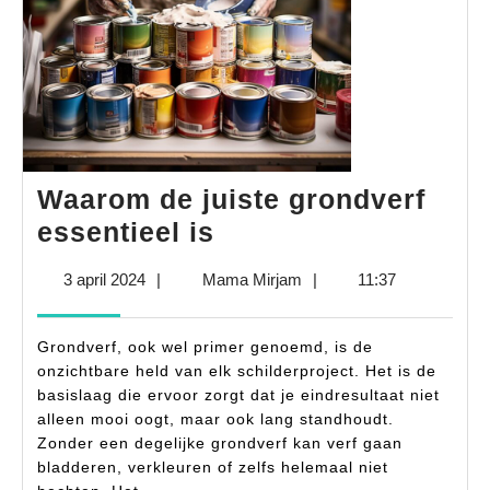
Waarom de juiste grondverf
Waarom
essentieel is
de
3
Mama
3 april 2024
|
Mama Mirjam
|
11:37
juiste
april
Mirjam
grondverf
2024
Grondverf, ook wel primer genoemd, is de
essentieel
onzichtbare held van elk schilderproject. Het is de
is
basislaag die ervoor zorgt dat je eindresultaat niet
alleen mooi oogt, maar ook lang standhoudt.
Zonder een degelijke grondverf kan verf gaan
bladderen, verkleuren of zelfs helemaal niet