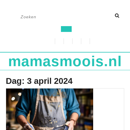
Ga
Zoek
naar
naar:
de
Open
inhoud
knop
mamasmoois.nl
Dag:
3 april 2024