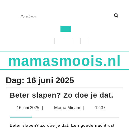
Ga
Zoek
naar
naar:
de
Open
inhoud
knop
mamasmoois.nl
Dag:
16 juni 2025
Bet
Beter slapen? Zo doe je dat.
sla
16
Mama
16 juni 2025
|
Mama Mirjam
|
12:37
Zo
juni
Mirjam
doe
2025
Beter slapen? Zo doe je dat. Een goede nachtrust