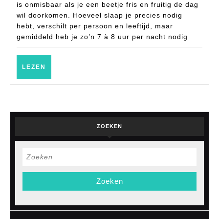
je
is onmisbaar als je een beetje fris en fruitig de dag
dat.
wil doorkomen. Hoeveel slaap je precies nodig
hebt, verschilt per persoon en leeftijd, maar
gemiddeld heb je zo’n 7 à 8 uur per nacht nodig
LEZEN
LEZEN
ZOEKEN
Zoek
naar: