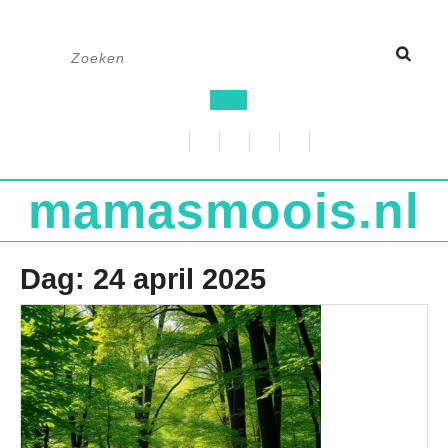
Ga
Zoek
naar
naar:
de
Open
inhoud
knop
mamasmoois.nl
Dag:
24 april 2025