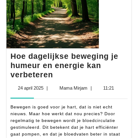
Hoe dagelijkse beweging je
humeur en energie kan
Hoe
verbeteren
dagelijkse
24
Mama
24 april 2025
|
Mama Mirjam
|
11:21
beweging
april
Mirjam
je
2025
Bewegen is goed voor je hart, dat is niet echt
humeur
nieuws. Maar hoe werkt dat nou precies? Door
en
regelmatig te bewegen wordt je bloedcirculatie
gestimuleerd. Dit betekent dat je hart efficiënter
energie
gaat pompen, en dat je bloedvaten beter in staat