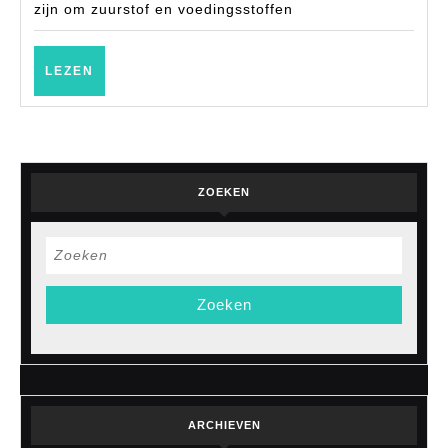
kan
zijn om zuurstof en voedingsstoffen
verbeteren
LEZEN
LEZEN
ZOEKEN
Zoek
naar:
ARCHIEVEN