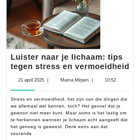
Luister naar je lichaam: tips
Lu
tegen stress en vermoeidheid
na
21
Mama
21 april 2025
|
Mama Mirjam
|
10:52
je
april
Mirjam
li
2025
Stress en vermoeidheid, het zijn van die dingen die
ti
we allemaal wel kennen, toch? Het gevoel dat je
te
gewoon niet meer kunt. Maar soms is het lastig om
te herkennen wanneer je lichaam echt aangeeft dat
st
het genoeg is geweest. Denk eens aan dat
en
zeurende