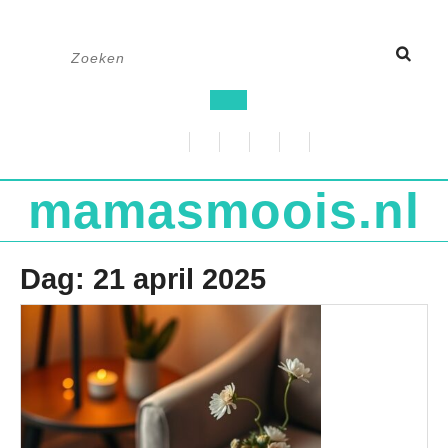
Ga
Zoek
naar
naar:
de
Open
inhoud
knop
mamasmoois.nl
Dag:
21 april 2025