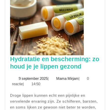
Hydratatie en bescherming: zo
Hydratati
houd je je lippen gezond
en
9
Mama
9 september 2025
|
Mama Mirjam
|
0
bescherm
september
Mirjam
reactie
|
14:50
zo
2025
houd
Droge lippen kunnen echt een pijnlijke en
vervelende ervaring zijn. Ze schilferen, barsten,
je
en soms lijken ze gewoon niet beter te worden,