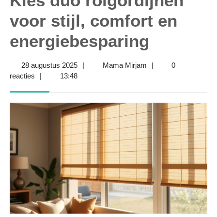
Kies duo rolgordijnen
voor stijl, comfort en
energiebesparing
28
Mama
28 augustus 2025
|
Mama Mirjam
|
0
augustus
Mirjam
reacties
|
13:48
2025