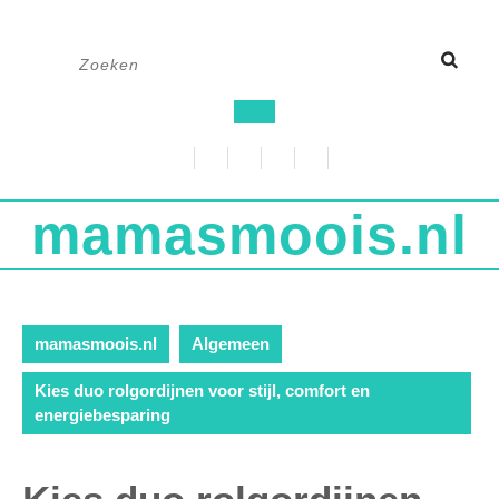
Ga
Zoek
naar
naar:
de
Open
inhoud
knop
mamasmoois.nl
mamasmoois.nl
Algemeen
Kies duo rolgordijnen voor stijl, comfort en
energiebesparing