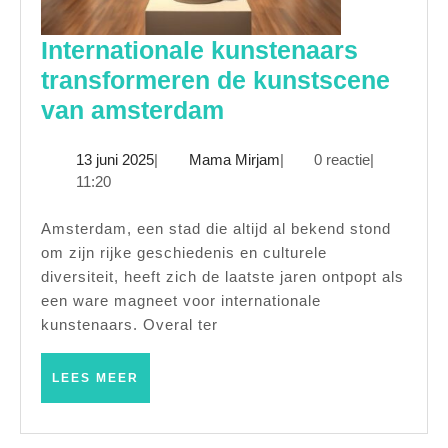
Internationale kunstenaars
transformeren de kunstscene
Internationale
van amsterdam
kunstenaars
13
Mama
13 juni 2025
|
Mama Mirjam
|
0 reactie
|
transformeren
juni
Mirjam
11:20
de
2025
kunstscene
Amsterdam, een stad die altijd al bekend stond
om zijn rijke geschiedenis en culturele
van
diversiteit, heeft zich de laatste jaren ontpopt als
amsterdam
een ware magneet voor internationale
kunstenaars. Overal ter
LEES
LEES MEER
MEER