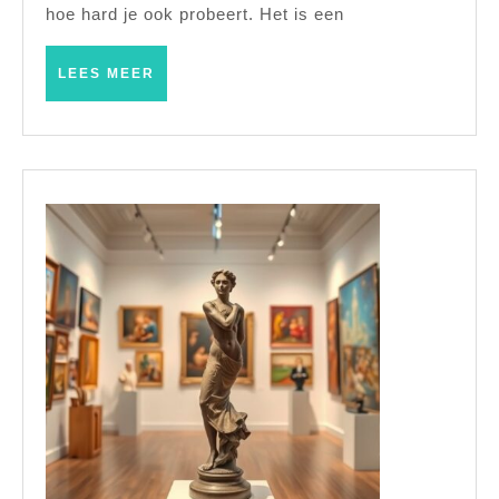
je
hoe hard je ook probeert. Het is een
lippen
gezond
LEES
LEES MEER
MEER