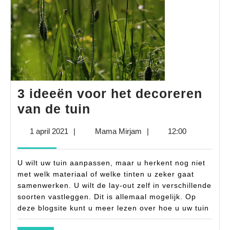
3 ideeën voor het decoreren
3
van de tuin
ideeën
1
Mama
1 april 2021
|
Mama Mirjam
|
12:00
voor
april
Mirjam
het
2021
U wilt uw tuin aanpassen, maar u herkent nog niet
decoreren
met welk materiaal of welke tinten u zeker gaat
van
samenwerken. U wilt de lay-out zelf in verschillende
soorten vastleggen. Dit is allemaal mogelijk. Op
de
deze blogsite kunt u meer lezen over hoe u uw tuin
tuin