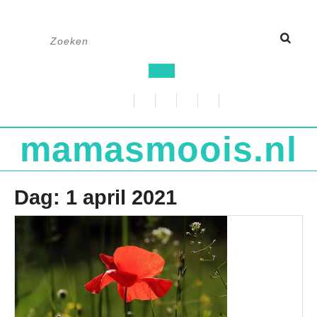
Ga
Zoek
naar
naar:
de
Open
inhoud
knop
mamasmoois.nl
Dag:
1 april 2021