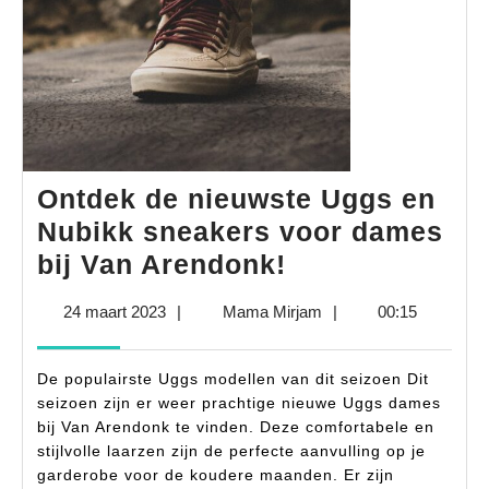
Ontdek de nieuwste Uggs en
Nubikk sneakers voor dames
Ontdek
bij Van Arendonk!
de
24
Mama
24 maart 2023
|
Mama Mirjam
|
00:15
nieuwste
maart
Mirjam
Uggs
2023
De populairste Uggs modellen van dit seizoen Dit
en
seizoen zijn er weer prachtige nieuwe Uggs dames
Nubikk
bij Van Arendonk te vinden. Deze comfortabele en
stijlvolle laarzen zijn de perfecte aanvulling op je
sneakers
garderobe voor de koudere maanden. Er zijn