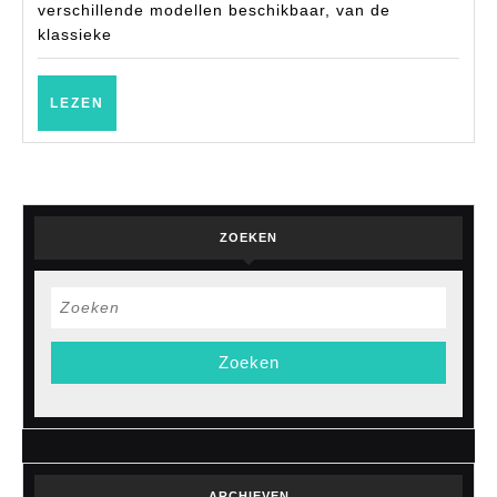
voor
verschillende modellen beschikbaar, van de
dames
klassieke
bij
Van
LEZEN
LEZEN
Arendonk!
ZOEKEN
Zoek
naar:
ARCHIEVEN