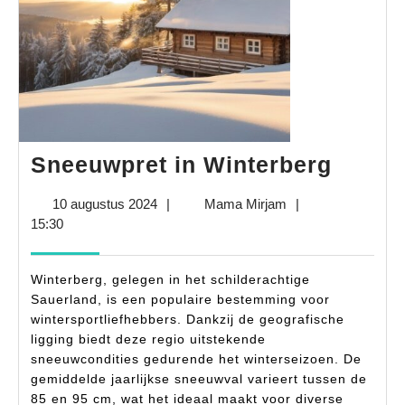
Sneeu
Sneeuwpret in Winterberg
in
10
Mama
10 augustus 2024
|
Mama Mirjam
|
Winte
augustus
Mirjam
15:30
2024
Winterberg, gelegen in het schilderachtige
Sauerland, is een populaire bestemming voor
wintersportliefhebbers. Dankzij de geografische
ligging biedt deze regio uitstekende
sneeuwcondities gedurende het winterseizoen. De
gemiddelde jaarlijkse sneeuwval varieert tussen de
85 en 95 cm, wat het ideaal maakt voor diverse