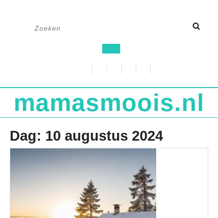
Ga
Zoek
naar
naar:
de
Open
inhoud
knop
mamasmoois.nl
Dag:
10 augustus 2024