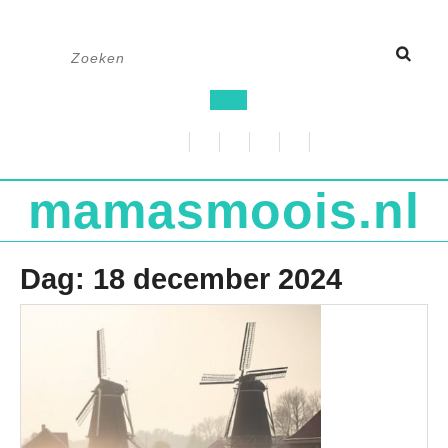
Ga
Zoek
naar
naar:
de
Open
inhoud
knop
mamasmoois.nl
Dag:
18 december 2024