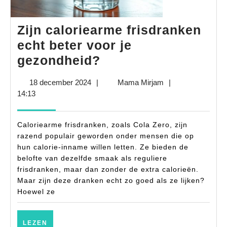
Zijn caloriearme frisdranken
echt beter voor je
Zijn
gezondheid?
caloriearme
18
Mama
18 december 2024
|
Mama Mirjam
|
frisdranken
december
Mirjam
14:13
echt
2024
beter
Caloriearme frisdranken, zoals Cola Zero, zijn
voor
razend populair geworden onder mensen die op
hun calorie-inname willen letten. Ze bieden de
je
belofte van dezelfde smaak als reguliere
gezondheid?
frisdranken, maar dan zonder de extra calorieën.
Maar zijn deze dranken echt zo goed als ze lijken?
Hoewel ze
LEZEN
LEZEN