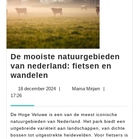
De mooiste natuurgebieden
van nederland: fietsen en
De
wandelen
mooiste
18
Mama
18 december 2024
|
Mama Mirjam
|
natuurgebieden
december
Mirjam
17:26
van
2024
nederland:
De Hoge Veluwe is een van de meest iconische
fietsen
natuurgebieden van Nederland. Het park biedt een
uitgebreide variëteit aan landschappen, van dichte
en
bossen tot uitgestrekte heidevelden. Voor fietsers is