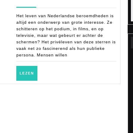
van
2025
beroemd
Het leven van Nederlandse beroemdheden is
zijn
altijd een onderwerp van grote interesse. Ze
schitteren op het podium, in films, en op
in
televisie, maar wat gebeurt er achter de
nederland
schermen? Het privéleven van deze sterren is
vaak net zo fascinerend als hun publieke
persona. Mensen willen
LEZEN
LEZEN