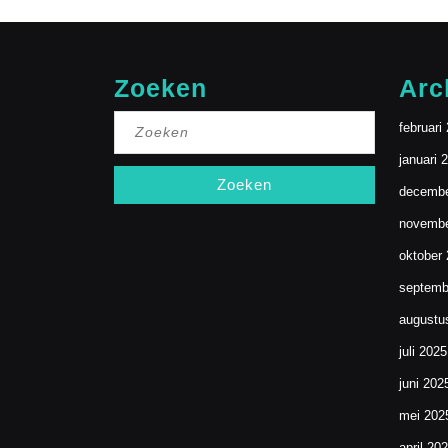
Zoeken
Arc
Zoek
februari
naar:
januari 
decembe
novembe
oktober
septemb
augustu
juli 2025
juni 202
mei 202
april 20