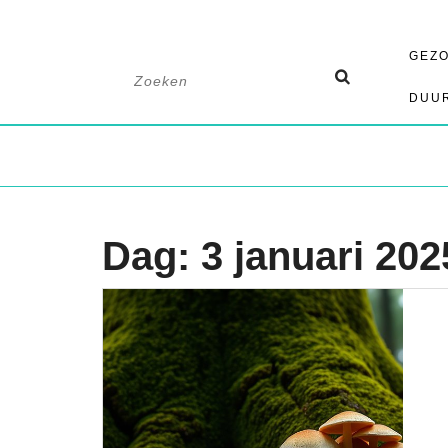
Ga
GEZ
naar
Zoek
de
naar:
DUU
inhoud
Dag:
3 januari 202