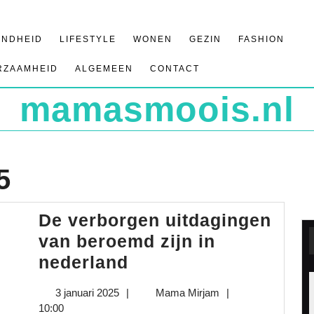
ONDHEID
LIFESTYLE
WONEN
GEZIN
FASHION
RZAAMHEID
ALGEMEEN
CONTACT
mamasmoois.nl
5
De verborgen uitdagingen
van beroemd zijn in
De
nederland
verborgen
3
Mama
3 januari 2025
|
Mama Mirjam
|
uitdagingen
januari
Mirjam
10:00