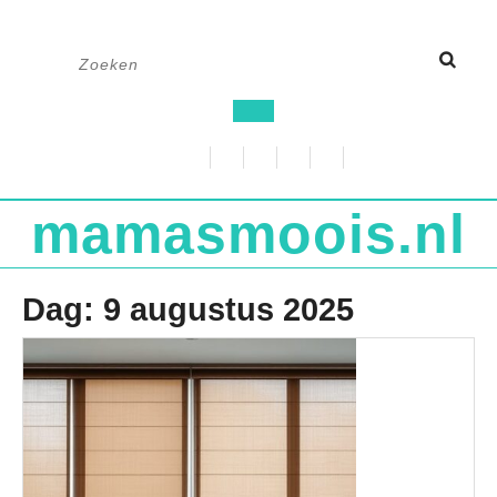
Ga
Zoek
naar
naar:
de
Open
inhoud
knop
mamasmoois.nl
Dag:
9 augustus 2025