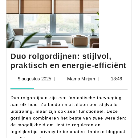
Duo rolgordijnen: stijlvol,
Du
praktisch en energie-efficiënt
rol
9
Mama
9 augustus 2025
|
Mama Mirjam
|
13:46
sti
augustus
Mirjam
pr
2025
Duo rolgordijnen zijn een fantastische toevoeging
en
aan elk huis. Ze bieden niet alleen een stijlvolle
en
uitstraling, maar zijn ook zeer functioneel. Deze
gordijnen combineren het beste van twee werelden:
eff
de mogelijkheid om licht te reguleren en
tegelijkertijd privacy te behouden. In deze blogpost