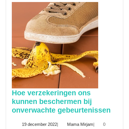
Hoe verzekeringen ons
kunnen beschermen bij
Hoe
onverwachte gebeurtenissen
verze
19
Mama
19 december 2022
|
Mama Mirjam
|
0
ons