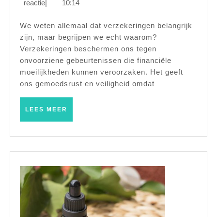
december
Mirjam
reactie
|
10:14
kunn
2022
besc
We weten allemaal dat verzekeringen belangrijk
zijn, maar begrijpen we echt waarom?
bij
Verzekeringen beschermen ons tegen
onve
onvoorziene gebeurtenissen die financiële
gebe
moeilijkheden kunnen veroorzaken. Het geeft
ons gemoedsrust en veiligheid omdat
LEES
LEES MEER
MEER