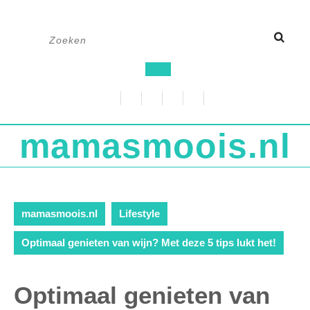
Ga
Zoek
naar
naar:
de
Open
inhoud
knop
mamasmoois.nl
mamasmoois.nl
Lifestyle
Optimaal genieten van wijn? Met deze 5 tips lukt het!
Optimaal genieten van