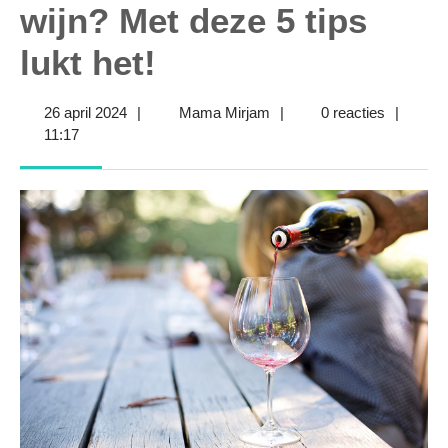
wijn? Met deze 5 tips
lukt het!
26
Mama
26 april 2024
|
Mama Mirjam
|
0 reacties
|
april
Mirjam
11:17
2024