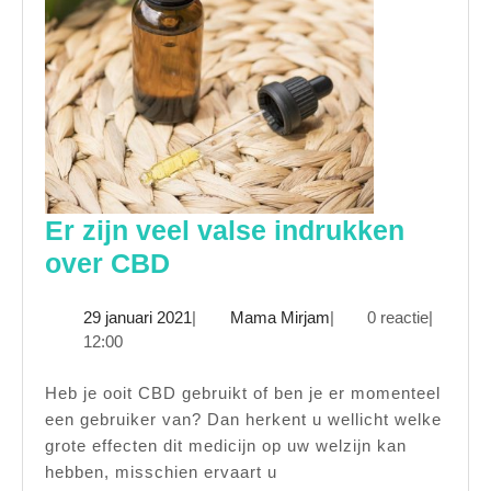
Er zijn veel valse indrukken
Er
over CBD
zijn
29
Mama
29 januari 2021
|
Mama Mirjam
|
0 reactie
|
veel
januari
Mirjam
12:00
valse
2021
indrukken
Heb je ooit CBD gebruikt of ben je er momenteel
een gebruiker van? Dan herkent u wellicht welke
over
grote effecten dit medicijn op uw welzijn kan
CBD
hebben, misschien ervaart u