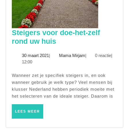
Steigers voor doe-het-zelf
Steigers
rond uw huis
voor
30
Mama
30 maart 2021
|
Mama Mirjam
|
0 reactie
|
doe-
maart
Mirjam
12:00
het-
2021
zelf
Wanneer zet je specifiek steigers in, en ook
wanneer gebruik je welk type? Veel mensen bij
rond
klusser Nederland hebben periodiek moeite met
uw
het selecteren van de ideale steiger. Daarom is
huis
LEES
LEES MEER
MEER