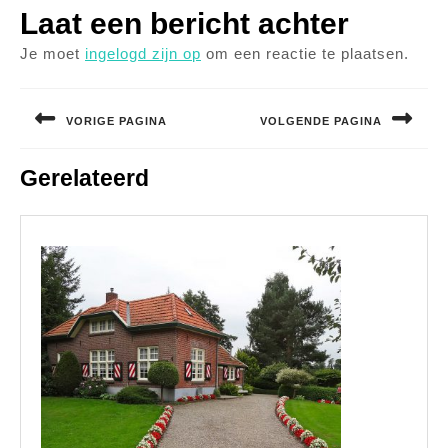
Laat een bericht achter
Je moet
ingelogd zijn op
om een reactie te plaatsen.
Bericht
navigatie
VORIGE PAGINA
VOLGENDE PAGINA
Vorig
Volgend
Gerelateerd
bericht:
bericht: