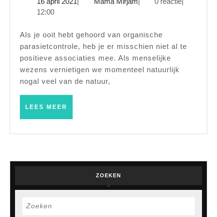
16
Mama
16 april 2021
|
Mama Mirjam
|
0 reactie
|
biologis
april
Mirjam
12:00
bestrijdi
2021
en
Als je ooit hebt gehoord van organische
parasietcontrole, heb je er misschien niet al te
hoe
positieve associaties mee. Als menselijke
kan
wezens vernietigen we momenteel natuurlijk
het
nogal veel van de natuur,
u
helpen?
LEES
LEES MEER
MEER
ZOEKEN
Zoek
naar: