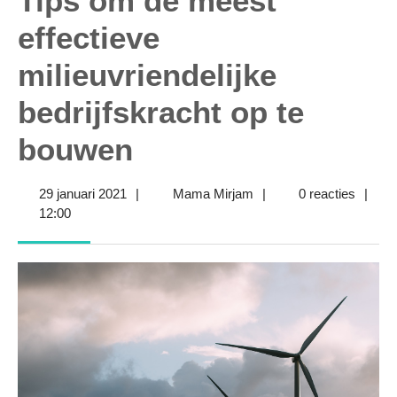
Tips om de meest
effectieve
milieuvriendelijke
bedrijfskracht op te
bouwen
29
Mama
29 januari 2021
|
Mama Mirjam
|
0 reacties
|
januari
Mirjam
12:00
2021