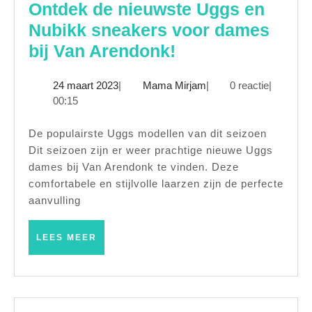
Ontdek de nieuwste Uggs en
Nubikk sneakers voor dames
Ontdek
bij Van Arendonk!
de
24
Mama
24 maart 2023
|
Mama Mirjam
|
0 reactie
|
nieuwste
maart
Mirjam
00:15
Uggs
2023
en
De populairste Uggs modellen van dit seizoen
Dit seizoen zijn er weer prachtige nieuwe Uggs
Nubikk
dames bij Van Arendonk te vinden. Deze
sneakers
comfortabele en stijlvolle laarzen zijn de perfecte
voor
aanvulling
dames
bij
LEES
LEES MEER
MEER
Van
Arendonk!