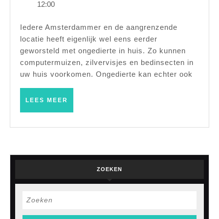
januari
Mirjam
12:00
problemen
2021
veroorzaken
Iedere Amsterdammer en de aangrenzende
locatie heeft eigenlijk wel eens eerder
in
geworsteld met ongedierte in huis. Zo kunnen
de
computermuizen, zilvervisjes en bedinsecten in
tuin?
uw huis voorkomen. Ongedierte kan echter ook
LEES
LEES MEER
MEER
ZOEKEN
Zoek
naar: