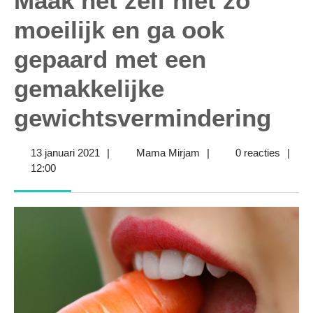
Maak het zelf niet zo
moeilijk en ga ook
gepaard met een
gemakkelijke
gewichtsvermindering
13
Mama
13 januari 2021
|
Mama Mirjam
|
0 reacties
|
januari
Mirjam
12:00
2021