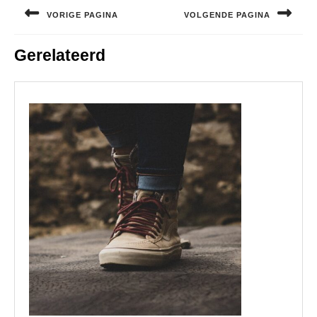
navigatie
VORIGE PAGINA
VOLGENDE PAGINA
Vorig
Volgend
Gerelateerd
bericht:
bericht: