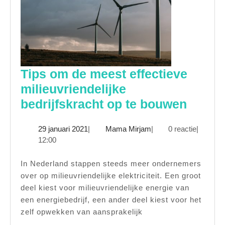
Tips om de meest effectieve
milieuvriendelijke
Tips
bedrijfskracht op te bouwen
om
29
Mama
29 januari 2021
|
Mama Mirjam
|
0 reactie
|
de
januari
Mirjam
12:00
meest
2021
effect
In Nederland stappen steeds meer ondernemers
over op milieuvriendelijke elektriciteit. Een groot
milieu
deel kiest voor milieuvriendelijke energie van
bedrij
een energiebedrijf, een ander deel kiest voor het
op
zelf opwekken van aansprakelijk
te