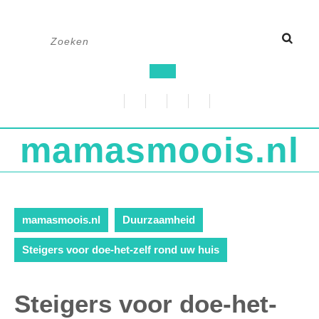
Ga
Zoek
naar
naar:
de
Open
inhoud
knop
mamasmoois.nl
mamasmoois.nl
Duurzaamheid
Steigers voor doe-het-zelf rond uw huis
Steigers voor doe-het-