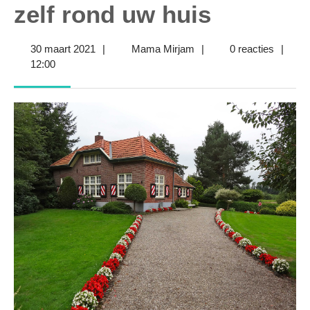
zelf rond uw huis
30
Mama
30 maart 2021
|
Mama Mirjam
|
0 reacties
|
maart
Mirjam
12:00
2021