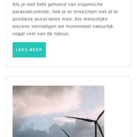
en
Als je ooit hebt gehoord van organische
parasietcontrole, heb je er misschien niet al te
hoe
positieve associaties mee. Als menselijke
kan
wezens vernietigen we momenteel natuurlijk
het
nogal veel van de natuur,
u
helpen?
LEES
LEES MEER
MEER