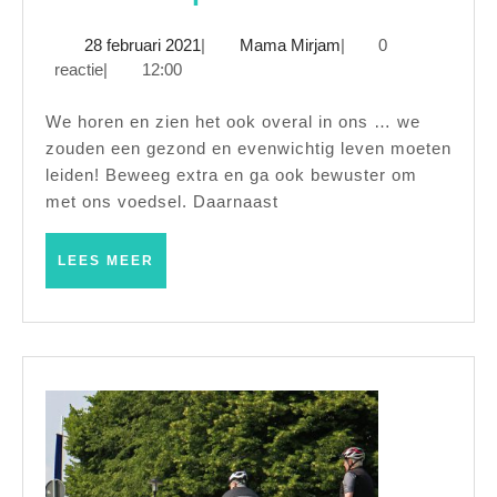
u
28
Mama
28 februari 2021
|
Mama Mirjam
|
0
gez
februari
Mirjam
reactie
|
12:00
wor
2021
zon
We horen en zien het ook overal in ons … we
zouden een gezond en evenwichtig leven moeten
te
leiden! Beweeg extra en ga ook bewuster om
spo
met ons voedsel. Daarnaast
Wel
kan
LEES
LEES MEER
MEER