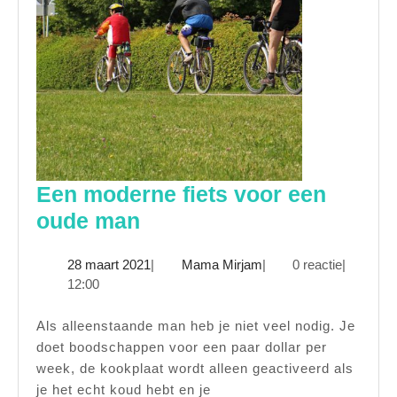
Een moderne fiets voor een
Een
oude man
moderne
28
Mama
28 maart 2021
|
Mama Mirjam
|
0 reactie
|
fiets
maart
Mirjam
12:00
voor
2021
een
Als alleenstaande man heb je niet veel nodig. Je
doet boodschappen voor een paar dollar per
oude
week, de kookplaat wordt alleen geactiveerd als
man
je het echt koud hebt en je