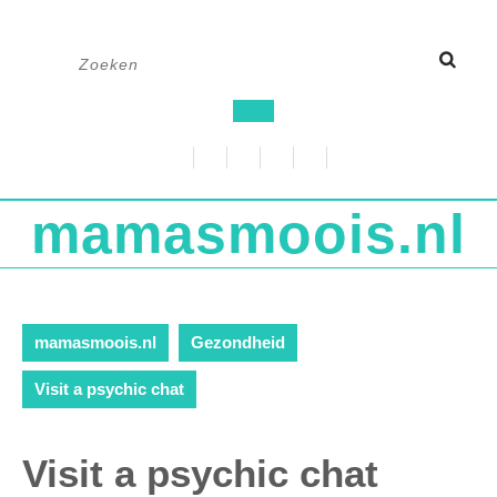
Ga
Zoek
naar
naar:
de
Open
inhoud
knop
mamasmoois.nl
mamasmoois.nl
Gezondheid
Visit a psychic chat
Visit a psychic chat